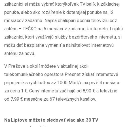
zákazníci si môžu vybrať ktorýkoľvek TV balík k základnej
ponuke, alebo ako rozšírenie k doterajšej ponuke na 12
mesiacov zadarmo. Najmä chalupári ocenia televíziu cez
anténu – TEČKO na 6 mesiacov zadarmo k internetu. Lojálni
zákazníci, ktorí využívajú služby bezdrôtového internetu, si
môžu dať bezplatne vymeniť a nainštalovať internetovú
anténu za novú.
V Prešove a okolí môžete v aktuálnej akcii
telekomunikačného operátora Presnet získať internetové
pripojenie s rýchlosťou až 1000 Mbit/s na prvé 4 mesiace
za cenu 1 €. Ceny internetu začínajú od 8,90 € a televízie
od 7,99 € mesačne za 67 televíznych kanálov.
Na Liptove môžete sledovať viac ako 30 TV