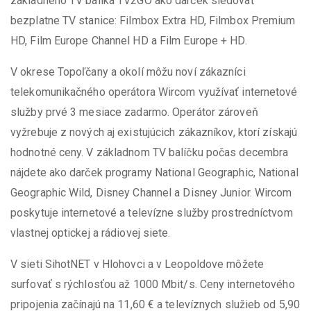
základného TV balíka TV2GO ako darček sledovať
bezplatne TV stanice: Filmbox Extra HD, Filmbox Premium
HD, Film Europe Channel HD a Film Europe + HD.
V okrese Topoľčany a okolí môžu noví zákazníci
telekomunikačného operátora Wircom využívať internetové
služby prvé 3 mesiace zadarmo. Operátor zároveň
vyžrebuje z nových aj existujúcich zákazníkov, ktorí získajú
hodnotné ceny. V základnom TV balíčku počas decembra
nájdete ako darček programy National Geographic, National
Geographic Wild, Disney Channel a Disney Junior. Wircom
poskytuje internetové a televízne služby prostredníctvom
vlastnej optickej a rádiovej siete.
V sieti SihotNET v Hlohovci a v Leopoldove môžete
surfovať s rýchlosťou až 1000 Mbit/s. Ceny internetového
pripojenia začínajú na 11,60 € a televíznych služieb od 5,90