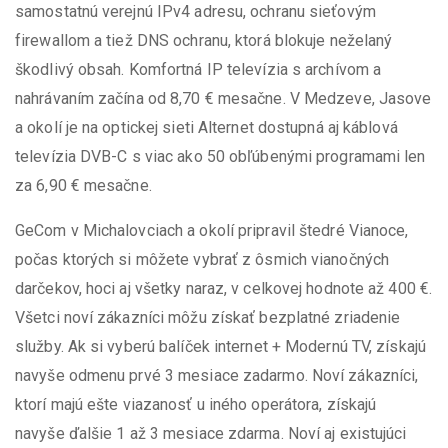
samostatnú verejnú IPv4 adresu, ochranu sieťovým
firewallom a tiež DNS ochranu, ktorá blokuje neželaný
škodlivý obsah. Komfortná IP televízia s archívom a
nahrávaním začína od 8,70 € mesačne. V Medzeve, Jasove
a okolí je na optickej sieti Alternet dostupná aj káblová
televízia DVB-C s viac ako 50 obľúbenými programami len
za 6,90 € mesačne.
GeCom v Michalovciach a okolí pripravil štedré Vianoce,
počas ktorých si môžete vybrať z ôsmich vianočných
darčekov, hoci aj všetky naraz, v celkovej hodnote až 400 €.
Všetci noví zákazníci môžu získať bezplatné zriadenie
služby. Ak si vyberú balíček internet + Modernú TV, získajú
navyše odmenu prvé 3 mesiace zadarmo. Noví zákazníci,
ktorí majú ešte viazanosť u iného operátora, získajú
navyše ďalšie 1 až 3 mesiace zdarma. Noví aj existujúci