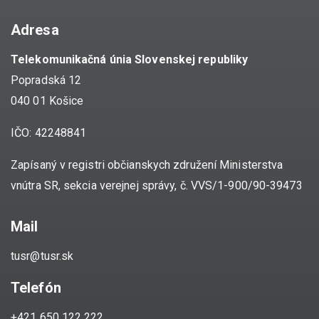
Adresa
Telekomunikačná únia Slovenskej republiky
Popradská 12
040 01 Košice
IČO: 42248841
Zapísaný v registri občianskych združení Ministerstva
vnútra SR, sekcia verejnej správy, č. VVS/1-900/90-39473
Mail
tusr@tusr.sk
Telefón
+421 650 122 222