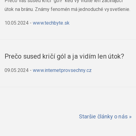
Prečo váš sused kričí "gól!" keď vy vidíte len začínajúci
útok na bránu. Známy fenomén má jednoduché vysvetlenie.
10.05.2024
-
www.techbyte.sk
Prečo sused kričí gól a ja vidím len útok?
09.05.2024
-
www.internetprovsechny.cz
Staršie články o nás »