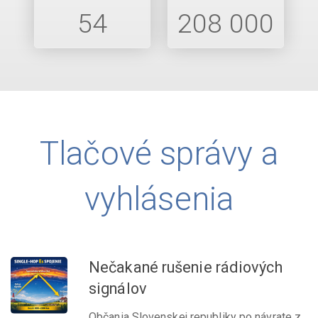
54
208 000
Tlačové správy a
vyhlásenia
Nečakané rušenie rádiových
signálov
Občania Slovenskej republiky po návrate z