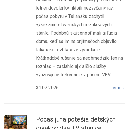
letnej dovolenky hlásili nezvyčajný jav:
počas pobytu v Taliansku zachytili
vysielanie slovenských rozhlasových
staníc. Podobnú skúsenosť mali aj ľudia
doma, keď sa im na prijímačoch objavilo
talianske rozhlasové vysielanie.
Krátkodobé rušenie sa neobmedzilo len na
rozhlas – zasiahlo aj ďalšie služby
využívajúce frekvencie v pásme VKV.
31.07.2026
viac »
Počas júna potešia detských
divákov dve TV stanice