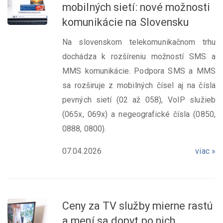
mobilných sietí: nové možnosti
komunikácie na Slovensku
Na slovenskom telekomunikačnom trhu
dochádza k rozšíreniu možností SMS a
MMS komunikácie. Podpora SMS a MMS
sa rozširuje z mobilných čísel aj na čísla
pevných sietí (02 až 058), VoIP služieb
(065x, 069x) a negeografické čísla (0850,
0888, 0800).
07.04.2026
viac »
Ceny za TV služby mierne rastú
a mení sa dopyt po nich